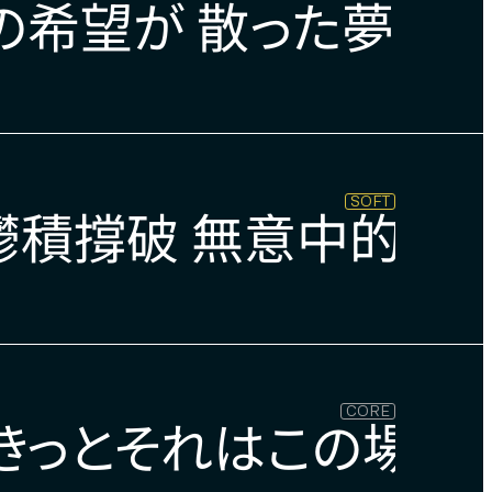
の希望が 散った夢の
SOFT
鬱積撐破 無意中的委
CORE
きっとそれはこの場所