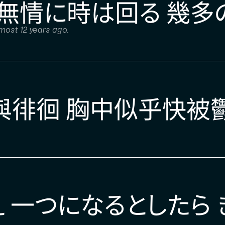
 無情に時は回る 幾多
most 12 years ago.
與徘徊 胸中似乎快被
 一つになるとしたら 