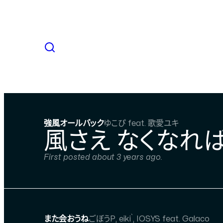
強風オールバック
ゆこぴ feat. 歌愛ユキ
風さえ なくなれ
First posted about 3 years ago.
また会おうね
ごぼうP, eiki`, IOSYS feat. Galaco