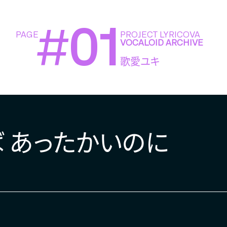
#
01
PAGE
PROJECT LYRICOVA
VOCALOID ARCHIVE
歌愛ユキ
ば あったかいのに