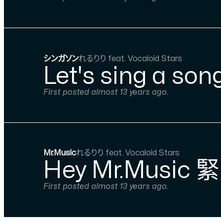
シンガソン
れるりり feat. Vocaloid Stars
Let's sing
First posted almost 13 years ago.
Mr.Music
れるりり feat. Vocaloid Stars
Hey Mr.Musi
First posted almost 13 years ago.