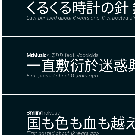
くるくる時計の針
Last bumped about 6 years ago, first posted al
Mr.Music
れるりり feat. Vocaloids
一直敷衍於迷惑
First posted about 11 years ago.
Smiling
halyosy
国も色も血も越え
First posted about 12 years ago.