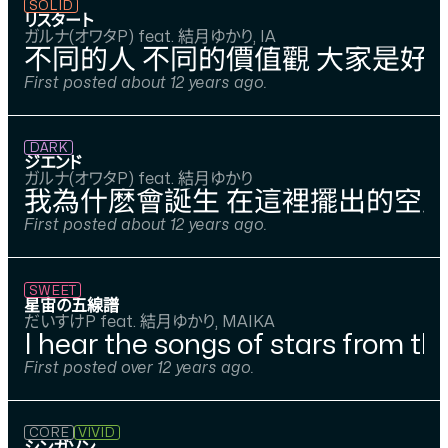
SOLID
リスタート
ガルナ(オワタP) feat. 結月ゆかり, IA
不同的人 不同的價值觀 大家是好
First posted about 12 years ago.
DARK
ジエンド
ガルナ(オワタP) feat. 結月ゆかり
我為什麽會誕生 在這裡擺出的空
First posted about 12 years ago.
SWEET
星宙の五線譜
だいすけP feat. 結月ゆかり, MAIKA
I hear the songs of stars from th
First posted over 12 years ago.
CORE
VIVID
シンガソン