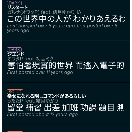
DARK
リスタート
ガルナ(オワタP) feat. 結月ゆかり, IA
この世界中の人が わかりあえるわけ
Last bumped over 6 years ago, first posted over 6
years ago.
DARK
ジエンド
オワタP feat. 初音ミク
害怕著現實的世界 而逃入電子的世
First posted over 11 years ago.
SOLID
幸せになれる隠しコマンドがあるらしい
うたたP feat. 結月ゆかり
留堂 補習 出差 加班 功課 題目 測驗
First posted about 12 years ago.