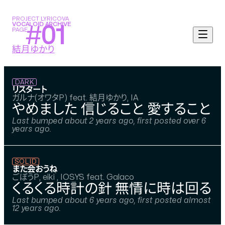
PROJECT LYRICOVA
VOCALOID ARCHIVE
#
01
PAGE
結月ゆかり
DARK
リスタート
ガルナ(オワタP) feat. 結月ゆかり, IA
やめました 信じること 愛すること 
Last bumped about 2 years ago, first posted over 6
years ago.
SOLID
また会おうね
ごぼうP, eiki`, IOSYS feat. Galaco
くるくる時計の針 無情に時は回る 
Last bumped about 6 years ago, first posted almost
12 years ago.