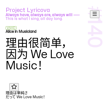
#
Project Lyricova
Always have, always are, always will ⸺
This is what I sing, all day long.
140
VIVID
Alice in Musicland
OSTER Project feat. Vocaloid Allstars
理由很简单
，
因为 We Love
Music
！
JA
理由は単純さ
だって We Love Music
！