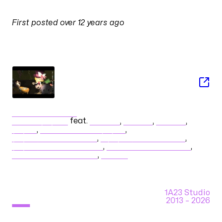
PULSES
First posted
over 12 years ago
on
14 November 2013 at 03:21
SONG
Alice in Musicland
OSTER project
feat.
巡音ルカ
,
鏡音リン
,
鏡音レン
,
KAITO
,
初音ミク Append (Dark)
,
初音ミク Append (Solid)
,
初音ミク Append (Soft)
,
初音ミク Append (Sweet)
,
初音ミク Append (Vivid)
,
初音ミク Append (Light)
,
MEIKO
1A23 Studio
2013 –
2026