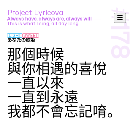
#
Project Lyricova
Always have, always are, always will ⸺
This is what I sing, all day long.
178
LIGHT
SWEET
あなたの歌姫
azuma feat. 初音ミク
那個時候
與你相遇的喜悅
一直以來
一直到永遠
我都不會忘記唷
。
Translation by
26