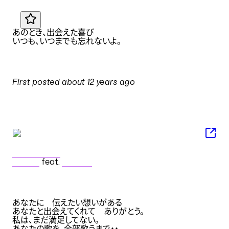
JA
あのとき、出会えた喜び
いつも、いつまでも忘れないよ
。
PULSES
First posted
about 12 years ago
on
17 June 2014 at 04:01
SONG
あなたの歌姫
azuma
feat.
初音ミク
NOTES
あなたに　伝えたい想いがある 

あなたと出会えてくれて　ありがとう。 

私は、まだ満足してない。 
