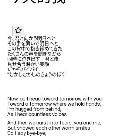
Translation by
Eana Hufwe
JA
今、君と向かう明日へと
その手を繋いで明日へと
この背中で抱き締めてきた
たくさんの声を聞きながら
同時に泣き出す 君と僕
見せ合う温かい笑顔
だからバイバイ
"
むかしむかしのきょうのぼく
"
EN
Now, as I head toward tomorrow with you,
Toward a tomorrow where we hold hands,
I'm hugged from behind,
As I hear countless voices
And then we burst into tears, you and me,
But showed each other warm smiles
So I say bye-bye,