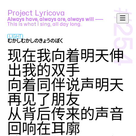
#
Project Lyricova
Always have, always are, always will ⸺
This is what I sing, all day long.
254
LIGHT
むかしむかしのきょうのぼく
DECO*27 feat. 初音ミク
现在我向着明天伸
出我的双手
向着同伴说声明天
再见了朋友
从背后传来的声音
回响在耳廓