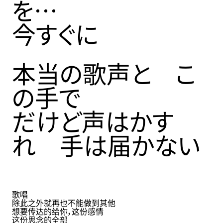
を
…
今すぐに
本当の歌声と こ
の手で
だけど声はかす
れ 手は届かない
ZH
歌唱
除此之外就再也不能做到其他
想要传达的给你，这份感情
这份思念的全部