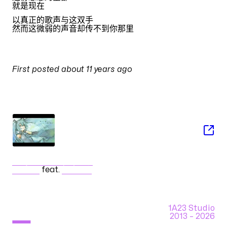
就是现在
以真正的歌声与这双手
然而这微弱的声音却传不到你那里
PULSES
First posted
about 11 years ago
on
27 May 2015 at 01:02
SONG
みくみくにしてあげたい
コギトＰ
feat.
初音ミク
1A23 Studio
2013 –
2026