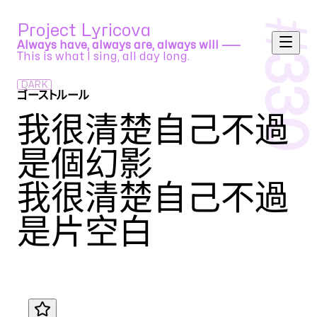
#
Project Lyricova
Always have, always are, always will ⸺
This is what I sing, all day long.
330
DARK
ゴーストルール
DECO*27 feat. 初音ミク
我很清楚自己不過
是個幻影
我很清楚自己不過
是片空白
Translation by
Alice
JA