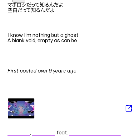
マボロシだって知るんだよ
空白だって知るんだよ
EN
I know I’m nothing but a ghost
A blank void, empty as can be
Translation by
DescentSub
PULSES
First posted
over 9 years ago
on
13 December 2016 at 02:59
SONG
ゴーストルール
DECO*27
,
Naoki Itai
feat.
初音ミク V4X (Original)