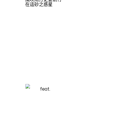
在這砂之惑星
Translation by
Alice／箱庭博物館
PULSES
SONG
砂の惑星
ハチ
feat.
初音ミク