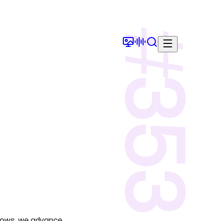
#
353
lows, we advance