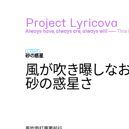
Project Lyricova
Always have, always are, always will ⸺
This 
LIGHT
砂の惑星
ハチ feat. 初音ミク
風が吹き曝しな
砂の惑星さ
ZH
風吹雨打更要前行