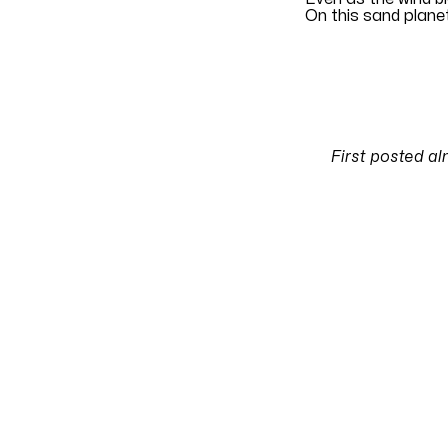
On this sand plane
Translation by
vgp
First posted
al