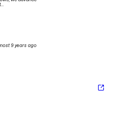
t
...
erson
most 9 years ago
on
29 September 2017 at 10:59