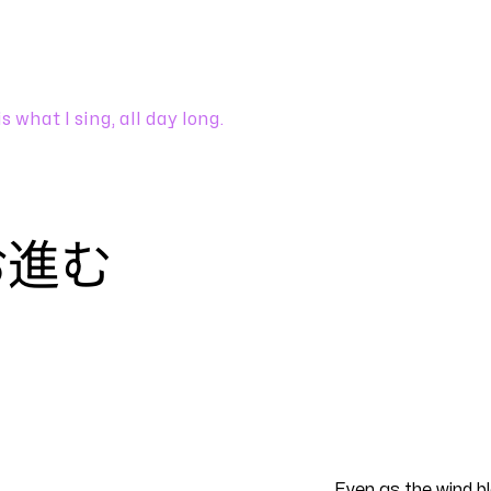
is what I sing, all day long.
お進む
EN
Even as the wind b