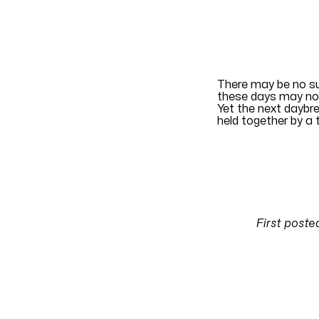
EN
There may be no su
these days may no
Yet the next dayb
held together by a t
Translation by
Col
First poste