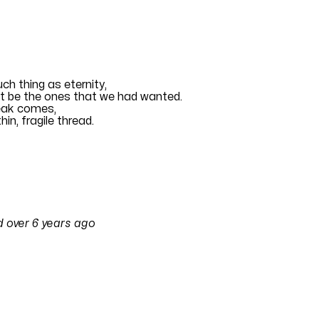
ch thing as eternity
,
t be the ones that we had wanted
.
reak comes
,
hin, fragile thread
.
eena Wu
d
over 6 years ago
on
12 November 2019 at 04:13