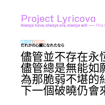
Project Lyricova
Always have, always are, always will ⸺
This 
LIGHT
SOLID
だれかの心臓になれたなら
ユリイ・カノン feat. GUMI
儘管並不存在永
儘管總是無能如
為那脆弱不堪的
下一個破曉仍會
Translation by
竹子