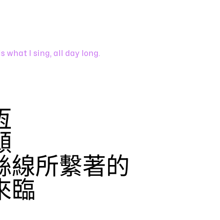
is what I sing, all day long.
恆
願
絲線所繫著的
來臨