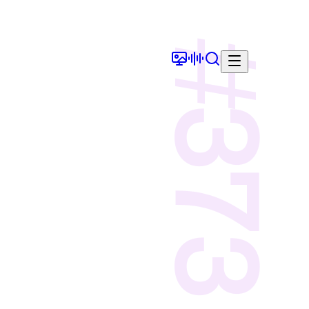
#
373