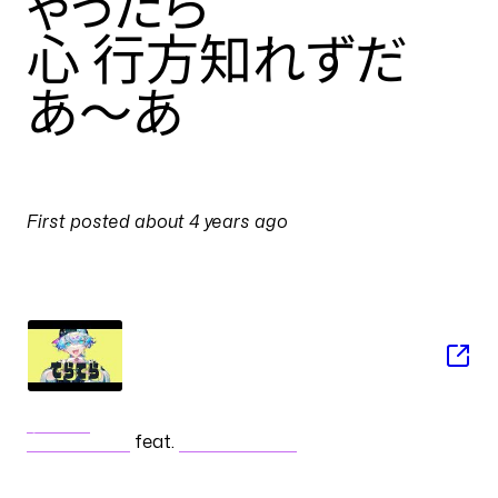
ゃったら
心 行方知れずだ
あ～あ
PULSES
First posted
about 4 years ago
on
30 July 2022 at 06:11
SONG
てらてら
和田たけあき
feat.
音街ウナ Spicy