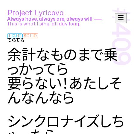
#
Project Lyricova
Always have, always are, always will ⸺
This is what I sing, all day long.
409
LIGHT
SOLID
てらてら
和田たけあき feat. 音街ウナ Spicy
余計なものまで乗
っかってら
要らない！あたしそ
んなんなら
シンクロナイズしち