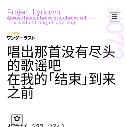
#
Project Lyricova
Always have, always are, always will ⸺
This is what I sing, all day long.
072
SOFT
ワンダーラスト
sasakure.UK feat. 巡音ルカ
唱出那首没有尽头
的歌谣吧
在我的「结束」到来
之前
JA
オワラナイ ウタヲ ウタオウ