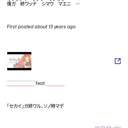
僕ガ 終ワッテ シマウ マエニ
…
PULSES
First posted
about 13 years ago
on
1 August 2013 at 12:25
SONG
ワンダーラスト
sasakure.UK
feat.
巡音ルカ
NOTES
「セカイ」ガ終ワル、ソノ時マデ