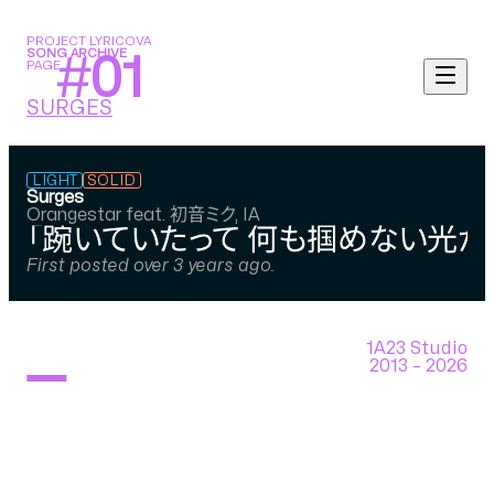
PROJECT LYRICOVA
SONG ARCHIVE
#
01
PAGE
SURGES
LIGHT
SOLID
Surges
Orangestar feat. 初音ミク, IA
「踠いていたって 何も掴めない光が
First posted over 3 years ago.
1A23 Studio
2013 –
2026