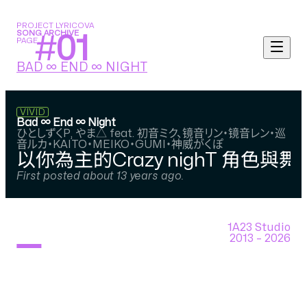
PROJECT LYRICOVA
SONG ARCHIVE
#
01
PAGE
BAD ∞ END ∞ NIGHT
VIVID
Bad ∞ End ∞ Night
ひとしずくP, やま△ feat. 初音ミク、镜音リン・镜音レン・巡
音ルカ・KAITO・MEIKO・GUMI・神威がくぽ
以你為主的Crazy nighT 角
First posted about 13 years ago.
1A23 Studio
2013 –
2026