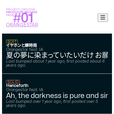
PROJECT LYRICOVA
PRODUCER ARCHIVE
#
01
PAGE
ORANGESTAR
SOFT
イヤホンと蝉時雨
Orangestar feat. IA
夏の夢に染まっていたいだけ お願
Last bumped about 1 year ago, first posted about 6
years ago.
SOLID
Henceforth
Orangestar feat. IA
Ah, the darkness is pure and simpl
Last bumped over 1 year ago, first posted over 5
years ago.