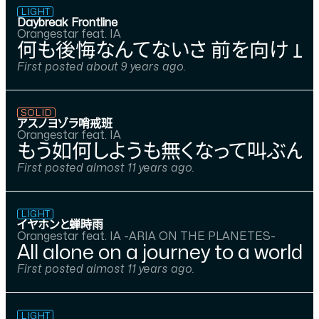
LIGHT
Daybreak Frontline
Orangestar feat. IA
何も後悔なんてないさ 前を向け 止
First posted about 9 years ago.
SOLID
アスノヨゾラ哨戒班
Orangestar feat. IA
もう如何しようも無くなって叫ぶんだ
First posted almost 11 years ago.
LIGHT
イヤホンと蝉時雨
Orangestar feat. IA -ARIA ON THE PLANETES-
All alone on a journey to a world 
First posted almost 11 years ago.
LIGHT