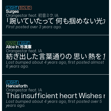
LIGHT
SOLID
Surges
Orangestar feat. 初音ミク, IA
「踠いていたって 何も掴めない光が
First posted over 3 years ago.
VIVID
LIGHT
Alice in 冷凍庫
Orangestar feat. IA
紡ぎ出した言葉通りの 思い 熱を 放
Last bumped about 4 years ago, first posted almost
6 years ago.
LIGHT
Henceforth
Orangestar feat. IA
This insufficient heart Wishes n
Last bumped about 4 years ago, first posted over 5
years ago.