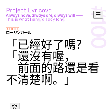
#
Project Lyricova
Always have, always are, always will ⸺
This is what I sing, all day long.
100
SOLID
ローリンガール
wowaka feat. 初音ミク
「已經好了嗎？ 
「還沒有喔，
　前面的路還是看
不清楚啊。」
Translation by
yanao
JA