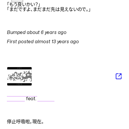
「もう良いかい？」
「まだですよ、まだまだ先は見えないので。」
PULSES
Bumped
about 6 years ago
on
2 July 2020 at 06:11
First posted
almost 13 years ago
on
25 August 2013 at 02:27
SONG
ローリンガール
wowaka
feat.
初音ミク
NOTES
停止呼吸啦，現在。