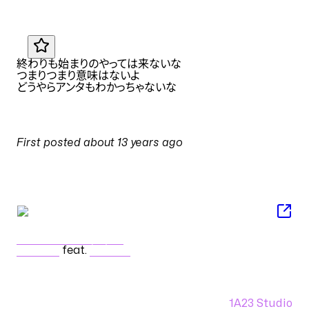
JA
終わりも始まりのやっては来ないな
つまりつまり意味はないよ
どうやらアンタもわかっちゃないな
PULSES
First posted
about 13 years ago
on
6 August 2013 at 03:48
SONG
アンハッピーリフレイン
wowaka
feat.
初音ミク
1A23 Studio