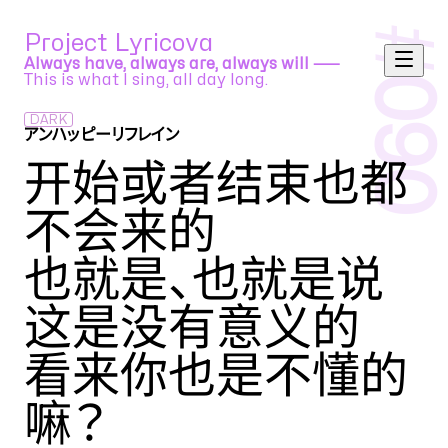
#
Project Lyricova
Always have, always are, always will ⸺
This is what I sing, all day long.
090
DARK
アンハッピーリフレイン
wowaka feat. 初音ミク
开始或者结束也都
不会来的
也就是、也就是说
这是没有意义的
看来你也是不懂的
嘛
？