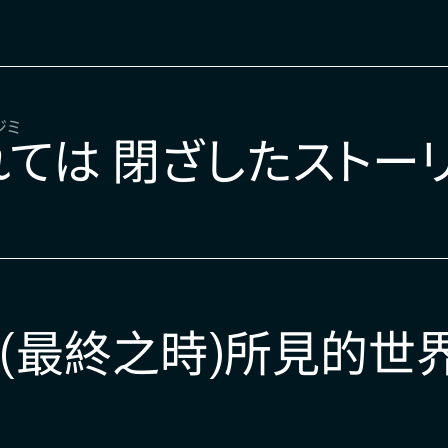
ジミ
ては 閉ざしたストー
(最終之時)所見的世