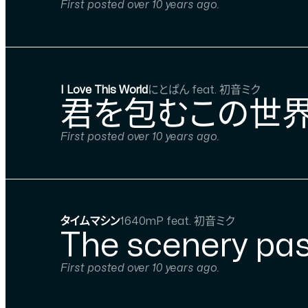
First posted over 10 years ago.
I Love This World
にとぱん feat. 初音ミク
君を包むこの世界
First posted over 10 years ago.
タイムマシン
1640mP feat. 初音ミク
The scenery pas
First posted over 10 years ago.