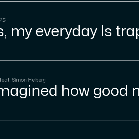
ジミ
s, my everyday Is tr
feat. Simon Helberg
 imagined how good m