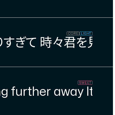
CORE
LIGHT
りすぎて 時々君を見失
SWEET
g further away It le