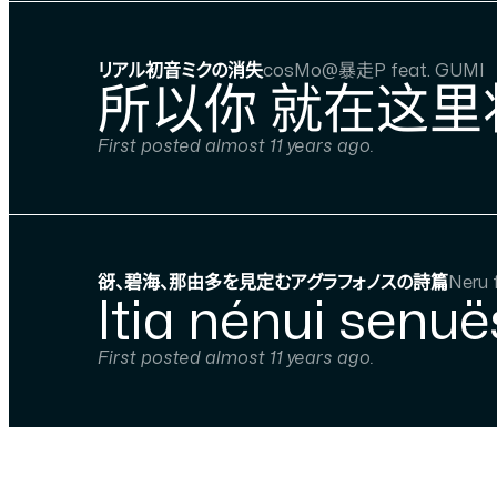
リアル初音ミクの消失
cosMo@暴走P feat. GUMI
所以你 就在这里
First posted almost 11 years ago.
谺、碧海、那由多を見定むアグラフォノスの詩篇
Neru 
Itia nénui senuë
First posted almost 11 years ago.