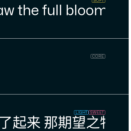
SOFT
aw the full bloom c
CORE
LIGHT
SWEET
了起来 那期望之物 