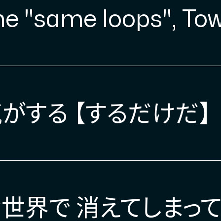
he "same loops", To
がする 【するだけだ】
世界で 消えてしまっ