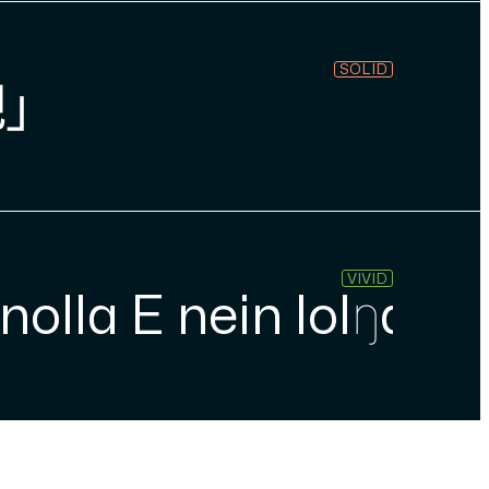
SOLID
」
VIVID
 nolla E nein lolŋa 