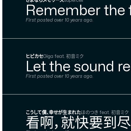
さよならメモリーズ
supercell
Remember the fi
First posted over 10 years ago.
ヒビカセ
Giga feat. 初音ミク
Let the sound r
First posted over 10 years ago.
こうして僕、幸せが生まれた
ほのつき feat. 初音ミク
看啊，就快要到尽