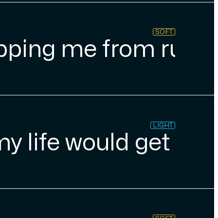
SOFT
apping me from runnin
LIGHT
y life would get fro