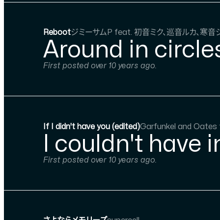
Reboot
ジミーサムP feat. 初音ミク、巡音ルカ、寒音
Around in circle
First posted over 10 years ago.
If I didn't have you (edited)
Garfunkel and Oates 
I couldn't have
First posted over 10 years ago.