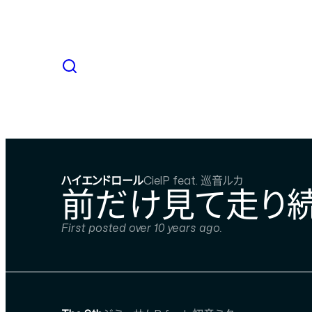
ハイエンドロール
CielP feat. 巡音ルカ
前だけ見て走り続
First posted over 10 years ago.