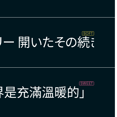
SOFT
リー 開いたその続きは
SWEET
界是充滿溫暖的」