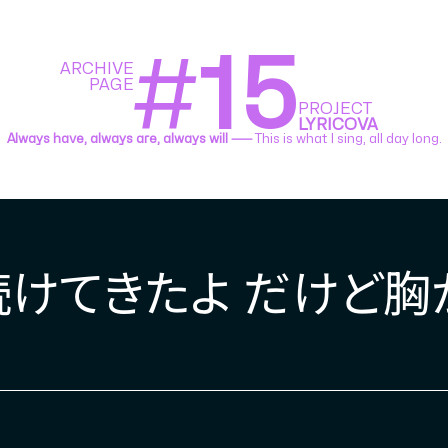
#
15
ARCHIVE
PAGE
PROJECT
LYRICOVA
Always have, always are, always will ⸺
This is what I sing, all day long.
けてきたよ だけど胸