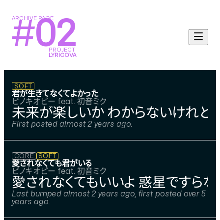
ARCHIVE PAGE
#
02
PROJECT
LYRICOVA
SOFT
君が生きてなくてよかった
ピノキオピー feat. 初音ミク
未来が楽しいか わからないけれど 
First posted almost 2 years ago.
CORE
SOFT
愛されなくても君がいる
ピノキオピー feat. 初音ミク
愛されなくてもいいよ 惑星ですらな
Last bumped almost 2 years ago, first posted over 5
years ago.