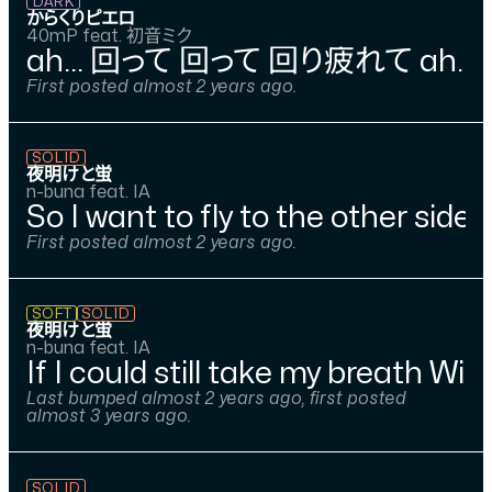
DARK
からくりピエロ
40mP feat. 初音ミク
ah... 回って 回って 回り疲れて ah
First posted almost 2 years ago.
SOLID
夜明けと蛍
n-buna feat. IA
So I want to fly to the other sid
First posted almost 2 years ago.
SOFT
SOLID
夜明けと蛍
n-buna feat. IA
If I could still take my breath 
Last bumped almost 2 years ago, first posted
almost 3 years ago.
SOLID