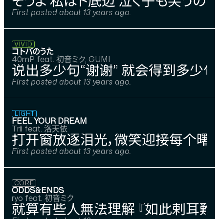
そうよ 私はド底辺 泣く子も笑うの
First posted about 13 years ago.
VIVID
コトバのうた
40mP feat. 初音ミク, GUMI
说出多少句“谢谢” 就会得到多少句
First posted about 13 years ago.
LIGHT
FEEL YOUR DREAM
Trii feat. 洛天依
打开窗放逐泪光，微笑迎接每个曙光
First posted about 13 years ago.
CORE
ODDS&ENDS
ryo feat. 初音ミク
就算有些人無法理解 『如此剌耳難聽