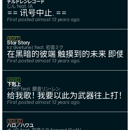
チルドレンレコード
じん feat. IA
== 讯号中止. ==
First posted almost 13 years ago.
SOFT
Star Story
kz (livetune) feat. 初音ミク
在黑暗的彼端 触摸到的未来 即使
First posted almost 13 years ago.
VIVID
下剋上
一行P feat. 鏡音リン・レン
给我歌！ 我要以此为武器往上打！
First posted almost 13 years ago.
SOLID
ハロ／ハワユ