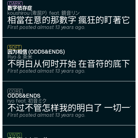
DARK
数字依存症
koushirou（卑屈P） feat. 鏡音リン
相當在意的那數字 瘋狂的盯著它 
First posted almost 13 years ago.
SOFT
因为相信 (ODDS&ENDS)
Ryo & 茶米
不明白从何时开始 在音符的底下写
First posted almost 13 years ago.
CORE
ODDS&ENDS
ryo feat. 初音ミク
不过不管怎样我的明白了 一切一
First posted almost 13 years ago.
VIVID