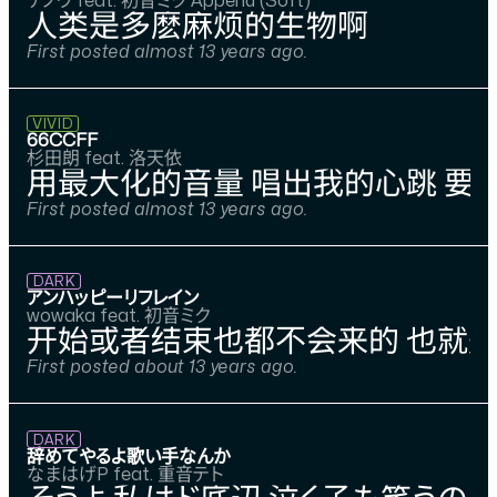
ナノウ feat. 初音ミク Append (Soft)
人类是多麽麻烦的生物啊
First posted almost 13 years ago.
VIVID
66CCFF
杉田朗 feat. 洛天依
用最大化的音量 唱出我的心跳 要
First posted almost 13 years ago.
DARK
アンハッピーリフレイン
wowaka feat. 初音ミク
开始或者结束也都不会来的 也就是
First posted about 13 years ago.
DARK
辞めてやるよ歌い手なんか
なまはげP feat. 重音テト