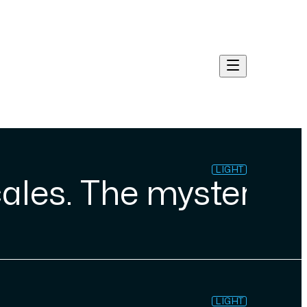
LIGHT
ales. The mysteries 
LIGHT