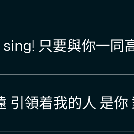
ason to sing
遠 引領着我的人 是