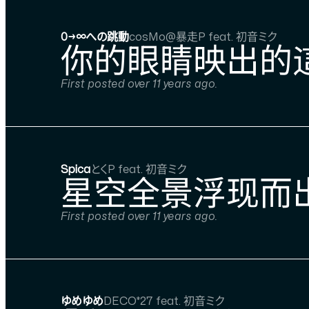
0→∞への跳動
cosMo@暴走P feat. 初音ミク
你的眼睛映出的
First posted over 11 years ago.
Spica
とくP feat. 初音ミク
星空全景浮现而出
First posted over 11 years ago.
ゆめゆめ
DECO*27 feat. 初音ミク