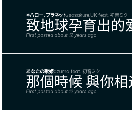
＊ハロー、プラネット。
sasakure.UK feat. 初音ミク
致地球孕育出的爱
First posted about 12 years ago.
あなたの歌姫
azuma feat. 初音ミク
那個時候 與你相
First posted about 12 years ago.