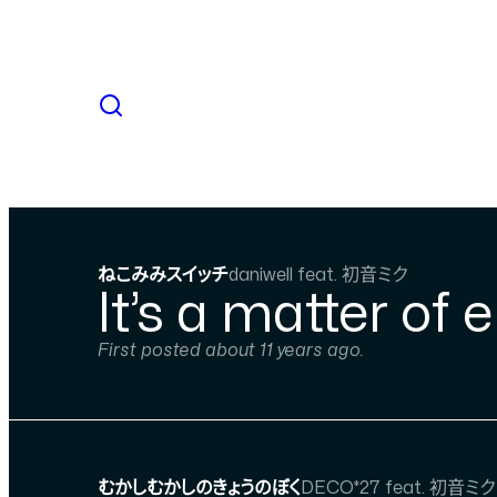
ねこみみスイッチ
daniwell feat. 初音ミク
It’s a matter of
First posted about 11 years ago.
むかしむかしのきょうのぼく
DECO*27 feat. 初音ミク