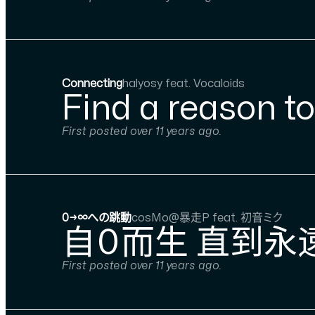
Connecting
halyosy feat. Vocaloids
Find a re
First posted over 11 years ago.
0→∞への跳動
cosMo@暴走P feat. 初音ミク
自０而生 直到永
First posted over 11 years ago.