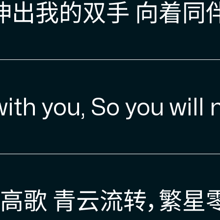
出我的双手 向着同伴
th you, So you will n
高歌 青云流转，繁星