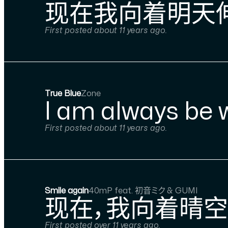
现在我向着明天伸
First posted about 11 years ago.
True Blue
Zone
I am always be wi
First posted about 11 years ago.
Smile again
40mP feat. 初音ミク & GUMI
现在，我向着晴空
First posted over 11 years ago.